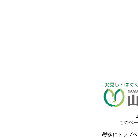
4
このペ
5秒後にトップ