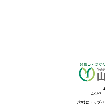
4
このペ
5秒後にトップ