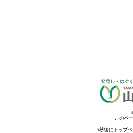
4
このペ
5秒後にトップ