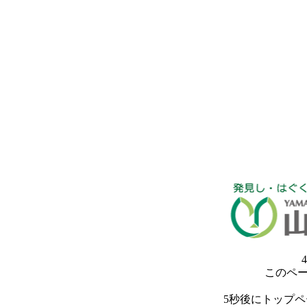
4
このペ
5秒後にトップ