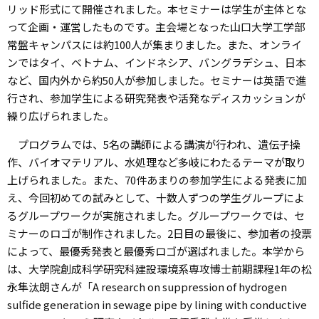
リッド形式にて開催されました。本セミナーは学生が主体とな
って企画・運営したものです。主会場となった山口大学工学部
常盤キャンパスには約100人が集まりました。また、オンライ
ンではタイ、ベトナム、インドネシア、バングラデシュ、日本
など、国内外から約
50
人が参加しました。セミナーは英語で進
行され、参加学生による研究発表や活発なディスカッションが
繰り広げられました。
プログラムでは、
5
名の講師による講演が行われ、遺伝子操
作、バイオマテリアル、水処理など多岐にわたるテーマが取り
上げられました。また、70件あまりの参加学生による発表に加
え、今回初めての試みとして、十数人ずつの学生グループによ
るグループワークが実施されました。グループワークでは、セ
ミナーのロゴが制作されました。
2
日目の最後に、参加者の投票
によって、最優秀発表と最優秀ロゴが選ばれました。本学から
は、大学院創成科学研究科建設環境系専攻博士前期課程
1
年の松
永隼汰朗さんが
「A research on suppression of hydrogen
sulfide generation in sewage pipe by lining with conductive