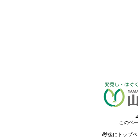
4
このペ
5秒後にトップ