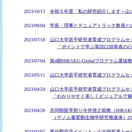
2023/10/13
令和５年度「私の研究紹介します～山大
2023/09/04
学長・理事とテニュアトラック教員と
2023/07/18
山口大学若手研究者育成プログラムセ
「ポイントで学ぶ英語口頭発表の
2023/07/04
第4期HIRAKU-Globalプログラ
2023/05/11
山口大学若手研究者育成プログラムセ
2023/04/24
山口大学若手研究者育成プログラムセ
「わかりやすく美しくビジュアルで
2023/04/20
共同獣医学部り今井啓之助教（HIRAK
（ゲノム量変動生物学研究推進体）
2023/02/07
異分野交流イベント～山大研究者トー