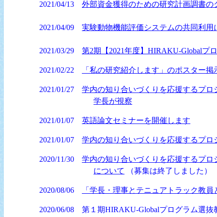
2021/04/13
外部資金獲得のための研究計画調書の
2021/04/09
実験動物機能評価システムの共同利用
2021/03/29
第2期【2021年度】HIRAKU-Glob
2021/02/22
「私の研究紹介します」のポスター掲
2021/01/27
学内の知り合いづくりを応援するプロ
学長が視察
2021/01/07
英語論文セミナーを開催します
2021/01/07
学内の知り合いづくりを応援するプロ
2020/11/30
学内の知り合いづくりを応援するプロ
について
（募集は終了しました）
2020/08/06
「学長・理事とテニュアトラック教員
2020/06/08
第１期HIRAKU-Globalプログ