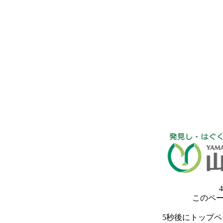
4
このペ
5秒後にトップ