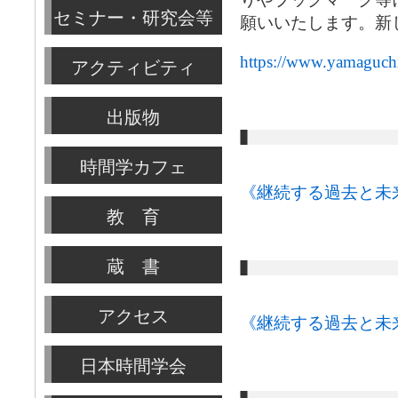
セミナー・研究会等
願いいたします。新
https://www.yamaguchi-
アクティビティ
出版物
時間学カフェ
《継続する過去と未
教 育
蔵 書
アクセス
《継続する過去と未
日本時間学会