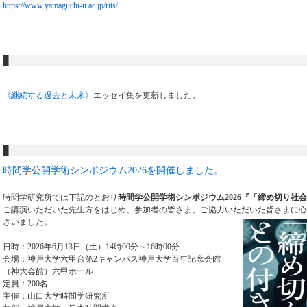
https://www.yamaguchi-u.ac.jp/rits/
《継続する過去と未来》
エッセイ集を更新しました。
時間学公開学術シンポジウム2026を開催しました。
時間学研究所では下記のとおり
時間学公開学術シンポジウム2026『「締め切り社
ご講演いただいた先生方をはじめ、参加者の皆さま、ご協力いただいた皆さまに心
ざいました。
日時：2026年6月13日（土）14時00分～16時00分
会場：神戸大学六甲台第2キャンパス神戸大学百年記念会館
（神大会館）六甲ホール
定員：200名
主催：山口大学時間学研究所