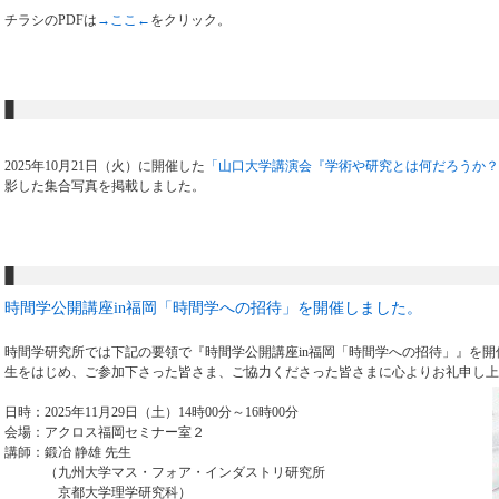
チラシのPDFは
→ここ←
をクリック。
2025年10月21日（火）に開催した
「山口大学講演会『学術や研究とは何だろうか？
影した集合写真を掲載しました。
時間学公開講座in福岡「時間学への招待」を開催しました。
時間学研究所では下記の要領で『時間学公開講座in福岡「時間学への招待」』を
生をはじめ、ご参加下さった皆さま、ご協力くださった皆さまに心よりお礼申し上
日時：2025年11月29日（土）14時00分～16時00分
会場：アクロス福岡セミナー室２
講師：鍛冶 静雄 先生
（九州大学マス・フォア・インダストリ研究所
京都大学理学研究科）