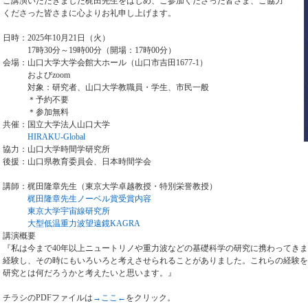
ご講演いただきました梶田先生をはじめ、ご参加くださった皆さま、ご協力
くださった皆さまに心よりお礼申し上げます。
日時：2025年10月21日（火）
17時30分～19時00分（開場：17時00分）
会場：山口大学大学会館大ホール（山口市吉田1677-1）
およびzoom
対象：研究者、山口大学教職員・学生、市民一般
＊予約不要
＊参加無料
共催：国立大学法人山口大学
HIRAKU-Global
協力：山口大学時間学研究所
後援：山口県教育委員会、日本時間学会
講師：梶田隆章先生（東京大学卓越教授・特別栄誉教授）
梶田隆章先生ノーベル賞受賞内容
東京大学宇宙線研究所
大型低温重力波望遠鏡KAGRA
講演概要
『私は今まで40年以上ニュートリノや重力波などの基礎科学の研究に携わってき
経験し、その時にもいろいろと考えさせられることがありました。これらの経験を
研究とは何だろうかと考えたいと思います。』
チラシのPDFファイルは
→ここ←
をクリック。