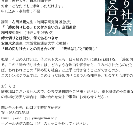
共催：神戸大学、日本時間学会
対象：どなたでもご参加いただけます。
申し込み・参加費：不要
講師：
右田裕規
先生（時間学研究所 准教授）
「「締め切り社会」との付き合い方」企画趣旨
梅村麦生
先生（神戸大学 准教授）
締め切りとは何か、何であるべきか
安達未来
先生（大阪電気通信大学 准教授）
「締め切り社会」との向き合い方 ―“先延ばし”と“前倒し”―
概要：今日の人びとは、子どもも大人も、日々締め切りに追われ続ける、「締め切
る。この「締め切り社会」は、どのような理由や背景から、生み出されたものだと
ば、われわれはこの「締め切り社会」と上手に付き合うことができるのか。
このシンポジウムでは、このような締め切りにまつわる知見を、社会学と心理学の
お知らせ
駐車場はございませんので、公共交通機関をご利用ください。 ※お身体の不自由
の来場が必要な場合は、問い合わせ先まで事前にお知らせください。
問い合わせ先 山口大学時間学研究所
Tel：083-933-5848
Email：jikann［@］yamaguchi-u.ac.jp
※メール送信の際は［@］のカッコを外してください。