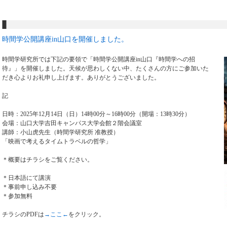
時間学公開講座in山口を開催しました。
時間学研究所では下記の要領で「時間学公開講座in山口『時間学への招
待』」を開催しました。天候が思わしくない中、たくさんの方にご参加いた
だき心よりお礼申し上げます。ありがとうございました。
記
日時：2025年12月14日（日）14時00分～16時00分（開場：13時30分）
会場：山口大学吉田キャンパス大学会館２階会議室
講師：小山虎先生（時間学研究所 准教授）
「映画で考えるタイムトラベルの哲学」
＊概要はチラシをご覧ください。
＊日本語にて講演
＊事前申し込み不要
＊参加無料
チラシのPDFは
→ここ←
をクリック。