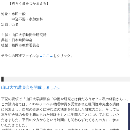
【移ろう形をつかまえる】
対象：市民一般
申込不要・参加無料
定員：65名
主催：山口大学時間学研究所
共催：日本時間学会
後援：福岡市教育委員会
チラシのPDFファイルは
→ここ←
をクリック。
山口大学講演会を開催しました。
下記の要領で『山口大学講演会「学術や研究とは何だろうか？～私の経験から～」
この講演会では、2015年ノーベル物理学賞を受賞された梶田隆章先生を講師
にお迎えし、自然の奥深くに潜む道の法則を発見した研究のこと、そして日
本学術会議の会長を務められた経験をもとに学問のことについてお話しいた
だきました。平日の夕方からという時間にも関わらずたくさんの方にご参加
いただきました。