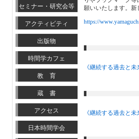
セミナー・研究会等
願いいたします。新
https://www.yamaguchi-
アクティビティ
出版物
時間学カフェ
《継続する過去と未
教 育
蔵 書
アクセス
《継続する過去と未
日本時間学会