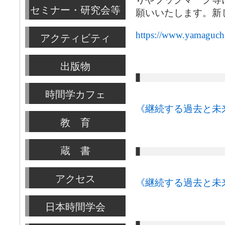
セミナー・研究会等
願いいたします。新
https://www.yamaguchi-
アクティビティ
出版物
時間学カフェ
《継続する過去と未
教 育
蔵 書
アクセス
《継続する過去と未
日本時間学会