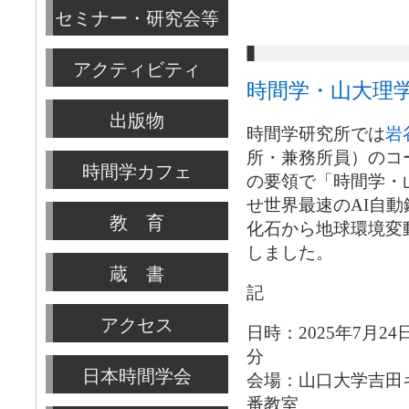
セミナー・研究会等
アクティビティ
時間学・山大理
出版物
時間学研究所では
岩
所・兼務所員）のコ
時間学カフェ
の要領で「時間学・
せ世界最速のAI自動
教 育
化石から地球環境変
しました。
蔵 書
記
アクセス
日時：2025年7月24
分
日本時間学会
会場：山口大学吉田
番教室