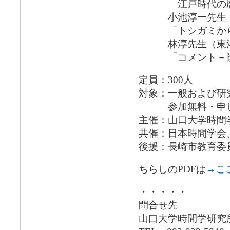
「江戸時代の暦と
小池淳一先生（国
「トシガミから歳
林淳先生（東洋
「コメント－陰陽
定員：300人
対象：一般および研
参加無料・申し
主催：山口大学時間
共催：日本時間学会
後援：長崎市教育委
ちらしのPDFは
→こ
・・・・・
問合せ先
山口大学時間学研究