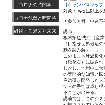
コロナの時間学
［キャンパスマップ.p
対象：高校生以上を
コロナ危機と時間学
＊参加無料・申込不
継続する過去と未来
講師：
板木拓也 先生（産
『目指せ世界最速の
動を読み解く ―』
このまま地球温暖化
（微化石）に隠され
しかし、地層中に大
の専門的な知識と膨
産総研が開発した人
で人の手では成し得
ることが出来る。
講演では、このシス
が期待されているか