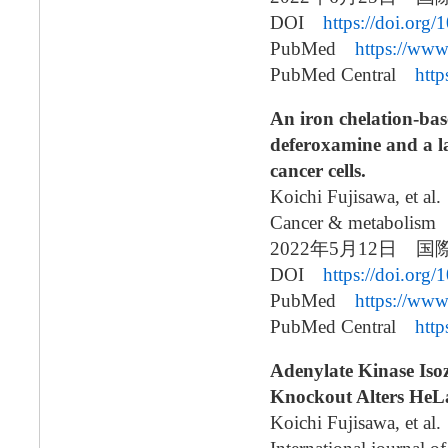
DOI
https://doi.org
PubMed
https://ww
PubMed Central
htt
An iron chelation-ba
deferoxamine and a lac
cancer cells.
Koichi Fujisawa, et al.
Cancer & metabolism
2022年5月12日 国
DOI
https://doi.org
PubMed
https://ww
PubMed Central
htt
Adenylate Kinase Iso
Knockout Alters HeLa
Koichi Fujisawa, et al.