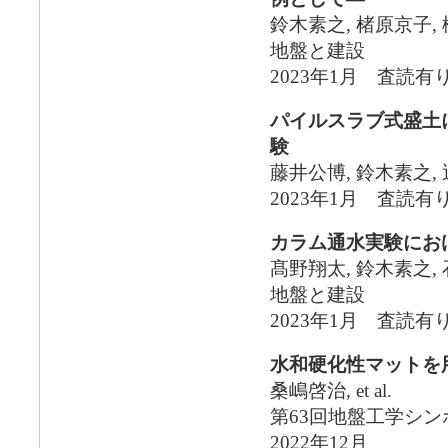
鈴木素之, 楮原京子,
地盤と建設
2023年1月 査読有
パイルスラブ式盛土
験
藤井公博, 鈴木素之,
2023年1月 査読有
カラム通水実験にお
髙野翔太, 鈴木素之,
地盤と建設
2023年1月 査読有
水和硬化性マットを
桑嶋啓治, et al.
第63回地盤工学シ
2022年12月