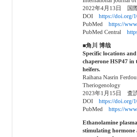
International journal o
2022年4月13日 国
DOI
https://doi.org
PubMed
https://ww
PubMed Central
htt
■角川 博哉
Specific locations an
chaperone HSP47 in th
heifers.
Raihana Nasrin Ferdo
Theriogenology
2023年1月15日
DOI
https://doi.org
PubMed
https://ww
Ethanolamine plasmalo
stimulating hormone 