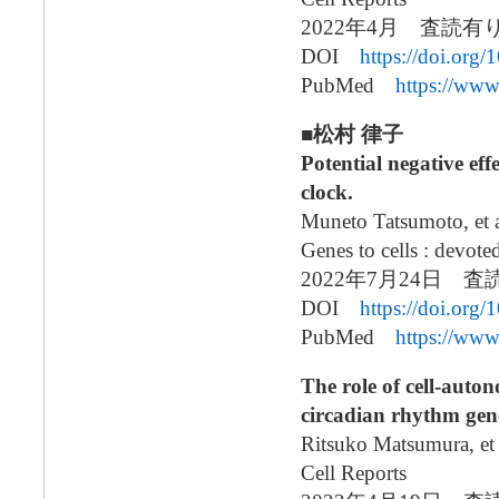
2022年4月 査読
DOI
https://doi.org
PubMed
https://ww
■松村 律子
Potential negative eff
clock.
Muneto Tatsumoto, et a
Genes to cells : devot
2022年7月24日 
DOI
https://doi.org
PubMed
https://ww
The role of cell-auton
circadian rhythm gen
Ritsuko Matsumura, et 
Cell Reports