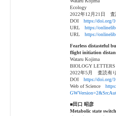
Wataru Kojima
Ecology
2022年12月21日
DOI
https://doi.org
URL
https://onlinel
URL
https://onlinel
Fearless distasteful b
flight initiation dista
Wataru Kojima
BIOLOGY LETTERS
2022年5月 査読有
DOI
https://doi.org
Web of Science
http
GWVersion=2&SrcAu
■田口 昭彦
Metabolic state switc