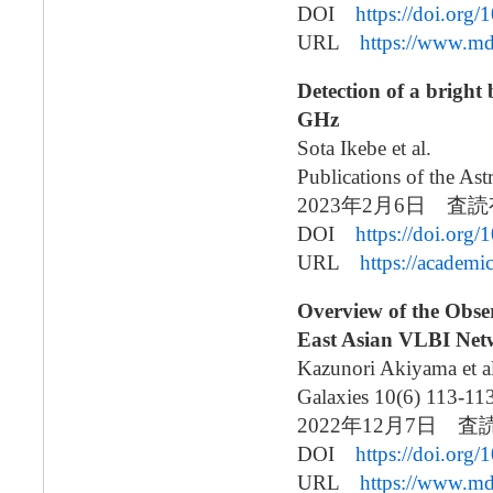
DOI
https://doi.org
URL
https://www.md
Detection of a bright
GHz
Sota Ikebe et al.
Publications of the As
2023年2月6日 査
DOI
https://doi.org/
URL
https://academi
Overview of the Obser
East Asian VLBI Ne
Kazunori Akiyama et al
Galaxies 10(6) 113-11
2022年12月7日 査
DOI
https://doi.org
URL
https://www.m