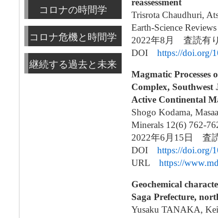
reassessment
コロナの時間学
Trisrota Chaudhuri, A
Earth-Science Review
コロナ危機と時間学
2022年8月 査読
DOI
https://doi.org
継続する過去と未来
Magmatic Processes 
Complex, Southwest J
Active Continental M
Shogo Kodama, Masaak
Minerals 12(6) 762-76
2022年6月15日 
DOI
https://doi.or
URL
https://www.m
Geochemical character
Saga Prefecture, nor
Yusaku TANAKA, Ke