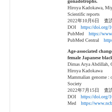
gonadotrophs.
Hiroya Kadokawa, Miya
Scientific reports
2022年10月6日
DOI
https://doi.org
PubMed
https://ww
PubMed Central
htt
Age-associated changes
female Japanese black
Dimas Arya Abdillah, 
Hiroya Kadokawa
Mammalian genome : of
Society
2022年7月15日
DOI
https://doi.or
Med
https://www.nc