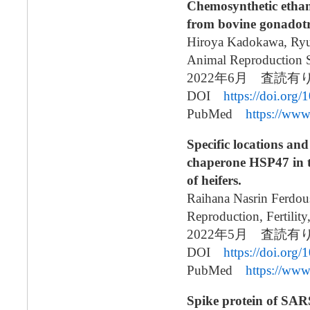
Chemosynthetic ethan
from bovine gonadotr
Hiroya Kadokawa, Ryu
Animal Reproduction 
2022年6月 査読
DOI
https://doi.org
PubMed
https://ww
Specific locations an
chaperone HSP47 in t
of heifers.
Raihana Nasrin Ferdo
Reproduction, Fertilit
2022年5月 査読
DOI
https://doi.or
PubMed
https://ww
Spike protein of SAR