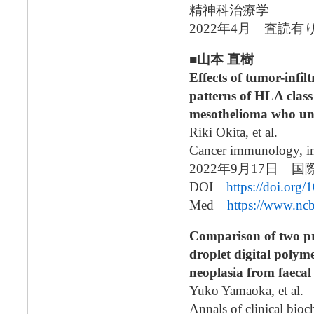
精神科治療学
2022年4月 査読
■山本 直樹
Effects of tumor-infi
patterns of HLA class
mesothelioma who un
Riki Okita, et al.
Cancer immunology, i
2022年9月17日 国
DOI
https://doi.or
Med
https://www.nc
Comparison of two pr
droplet digital polyme
neoplasia from faecal
Yuko Yamaoka, et al.
Annals of clinical bioc