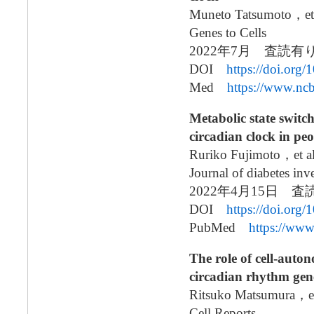
Muneto Tatsumoto，et 
Genes to Cells
2022年7月 査読
DOI
https://doi.org
Med
https://www.nc
Metabolic state switc
circadian clock in peo
Ruriko Fujimoto，et al
Journal of diabetes inv
2022年4月15日 査
DOI
https://doi.org/
PubMed
https://ww
The role of cell-auton
circadian rhythm gen
Ritsuko Matsumura，et
Cell Reports