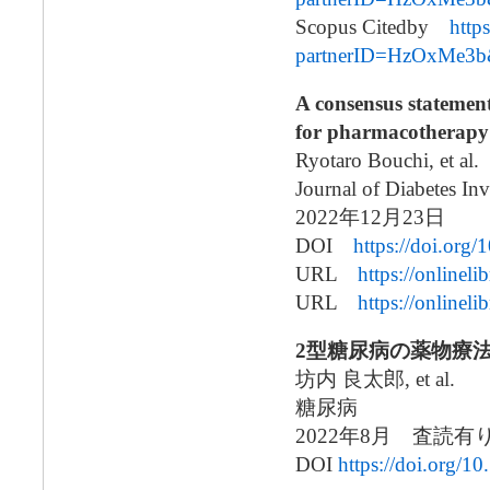
Scopus Citedby
http
partnerID=HzOxMe3b
A consensus statemen
for pharmacotherapy i
Ryotaro Bouchi, et al.
Journal of Diabetes Inv
2022年12月23日
DOI
https://doi.org/
URL
https://onlinel
URL
https://onlinel
2型糖尿病の薬物療
坊内 良太郎, et al.
糖尿病
2022年8月 査読有
DOI
https://doi.org/1