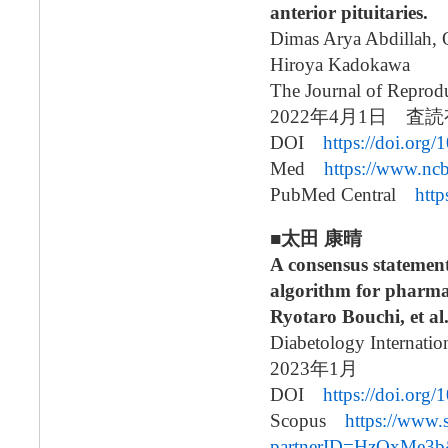
anterior pituitaries.
Dimas Arya Abdillah, O
Hiroya Kadokawa
The Journal of Reprod
2022年4月1日 
DOI
https://doi.org
Med
https://www.nc
PubMed Central
htt
■太田 康晴
A consensus statemen
algorithm for pharma
Ryotaro Bouchi, et al
Diabetology Internatio
2023年1月
DOI
https://doi.org
Scopus
https://www.
partnerID=HzOxMe3b