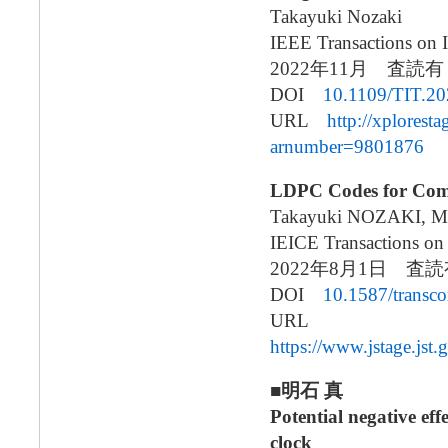
Takayuki Nozaki
IEEE Transactions on 
2022年11月 査
DOI
10.1109/TIT.2
URL
http://xplorest
arnumber=9801876
LDPC Codes for Comm
Takayuki NOZAKI, M
IEICE Transactions o
2022年8月1日 
DOI
10.1587/transc
URL
https://www.jstage.js
■明石 真
Potential negative eff
clock