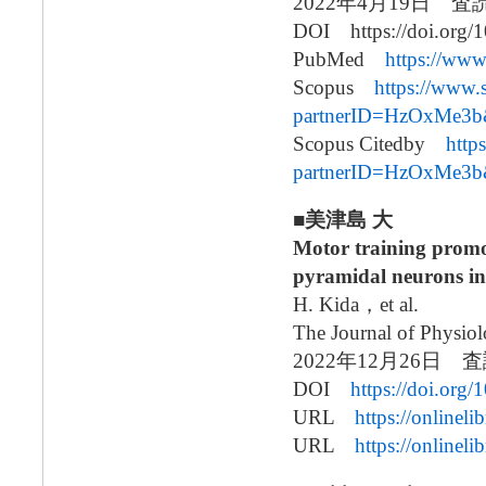
2022年4月19日
DOI https://doi.org/1
PubMed
https://ww
Scopus
https://www.
partnerID=HzOxMe3b
Scopus Citedby
http
partnerID=HzOxMe3b
■美津島 大
Motor training promot
pyramidal neurons in
H. Kida，et al.
The Journal of Physio
2022年12月26
DOI
https://doi.org
URL
https://onlinel
URL
https://onlinel