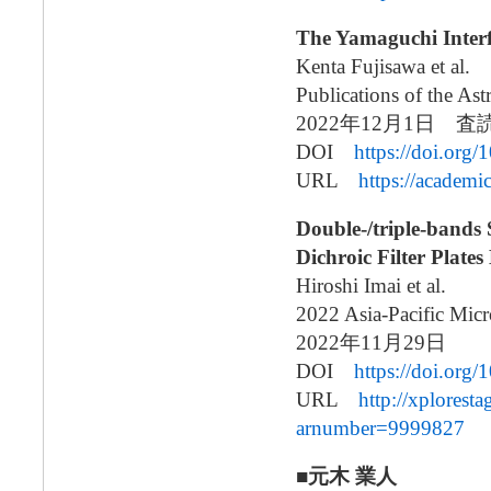
The Yamaguchi Inter
Kenta Fujisawa et al.
Publications of the As
2022年12月1日 査
DOI
https://doi.org/
URL
https://academ
Double-/triple-bands
Dichroic Filter Plat
Hiroshi Imai et al.
2022 Asia-Pacific Mi
2022年11月29日
DOI
https://doi.or
URL
http://xplores
arnumber=9999827
■元木 業人