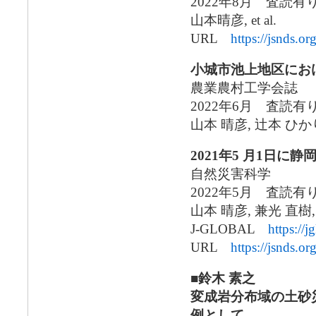
2022年8月 査読
山本晴彦, et al.
URL
https://jsnds.o
小城市池上地区にお
農業農村工学会誌
2022年6月 査読
山本 晴彦, 辻本 ひか
2021年5 月1日
自然災害科学
2022年5月 査読
山本 晴彦, 兼光 直樹,
J-GLOBAL
https:/
URL
https://jsnds.o
■鈴木 素之
変成岩分布域の土砂
例として―