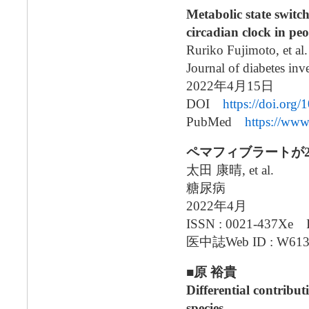
Metabolic state switc
circadian clock in peo
Ruriko Fujimoto, et al.
Journal of diabetes inv
2022年4月15日
DOI
https://doi.org/
PubMed
https://ww
ペマフィブラートが
太田 康晴, et al.
糖尿病
2022年4月
ISSN : 0021-437Xe 
医中誌Web ID : W613
■原 裕貴
Differential contribu
species