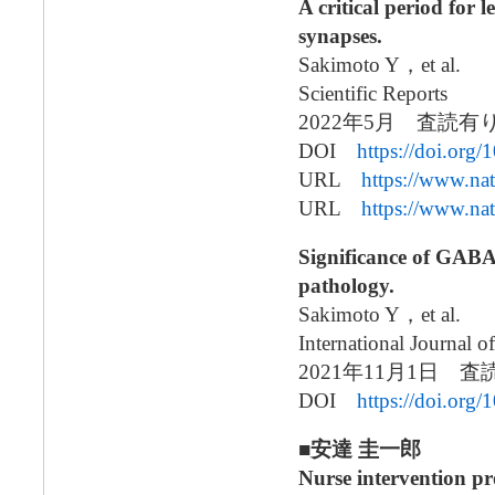
A critical period for
synapses.
Sakimoto Y，et al.
Scientific Reports
2022年5月 査読
DOI
https://doi.org
URL
https://www.na
URL
https://www.na
Significance of GABA
pathology.
Sakimoto Y，et al.
International Journal o
2021年11月1日 
DOI
https://doi.org
■安達 圭一郎
Nurse intervention pr