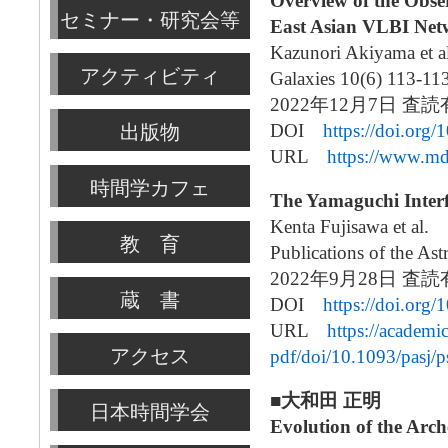
Overview of the Obser
セミナー・研究会等
East Asian VLBI Ne
Kazunori Akiyama et al
アクティビティ
Galaxies 10(6) 113-11
2022年12月7日 査
DOI
https://doi.org
出版物
URL
https://www.m
時間学カフェ
The Yamaguchi Inter
Kenta Fujisawa et al.
教 育
Publications of the As
2022年9月28日 
蔵 書
DOI
https://doi.org/
URL
https://academi
アクセス
pdf/doi/10.1093/pasj/
■大和田 正明
日本時間学会
Evolution of the Arch