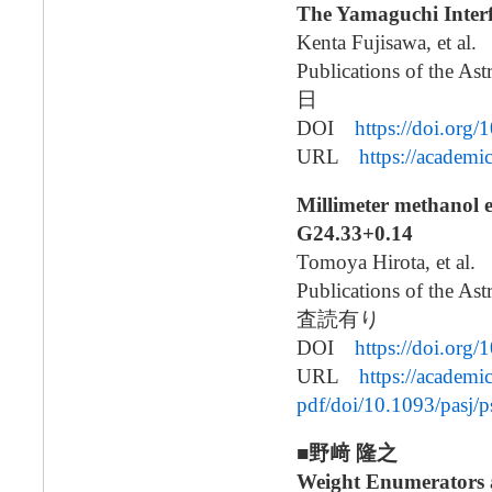
The Yamaguchi Inter
Kenta Fujisawa, et al.
Publications of the A
日
DOI
https://doi.org/
URL
https://academ
Millimeter methanol e
G24.33+0.14
Tomoya Hirota, et al.
Publications of the 
査読有り
DOI
https://doi.org/
URL
https://academi
pdf/doi/10.1093/pasj/
■野﨑 隆之
Weight Enumerators a