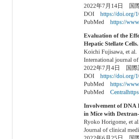
2022年7月14日 国
DOI
https://doi.or
PubMed
https://ww
Evaluation of the Ef
Hepatic Stellate Cells.
Koichi Fujisawa, et al.
International journal o
2022年7月4日 国
DOI
https://doi.org
PubMed
https://ww
PubMed
Centralhttp
Involvement of DNA
in Mice with Dextran
Ryoko Horigome, et al
Journal of clinical med
2022年6月25日 国