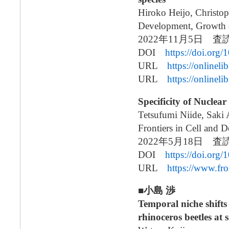
Hiroko Heijo, Christo
Development, Growth &
2022年11月5日
DOI
https://doi.org
URL
https://onlinel
URL
https://onlinel
Specificity of Nuclear
Tetsufumi Niide, Saki
Frontiers in Cell and 
2022年5月18日
DOI
https://doi.org
URL
https://www.fro
■小島 渉
Temporal niche shifts
rhinoceros beetles at 