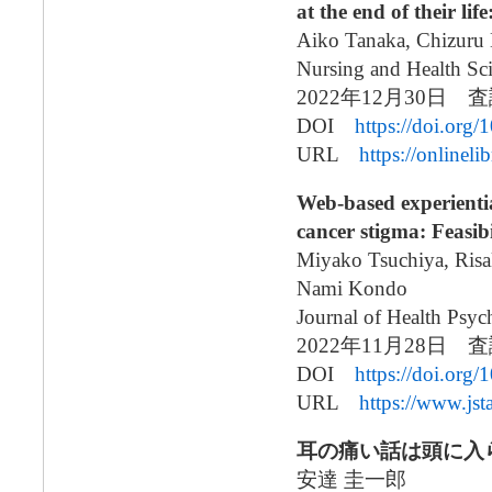
at the end of their li
Aiko Tanaka, Chizuru 
Nursing and Health Sc
2022年12月30日
DOI
https://doi.org
URL
https://onlinel
Web-based experientia
cancer stigma: Feasibil
Miyako Tsuchiya, Risa
Nami Kondo
Journal of Health Psy
2022年11月28日
DOI
https://doi.org
URL
https://www.jst
耳の痛い話は頭に入らな
安達 圭一郎