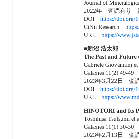
Journal of Mineralogica
2022年 査読有り
DOI
https://doi.org
CiNii Research
https
URL
https://www.jst
■新沼 浩太郎
The Past and Future o
Gabriele Giovannini et 
Galaxies 11(2) 49-49
2023年3月22日 査
DOI
https://doi.org
URL
https://www.md
HINOTORI and Its Per
Toshihisa Tsutsumi et a
Galaxies 11(1) 30-30
2023年2月13日 