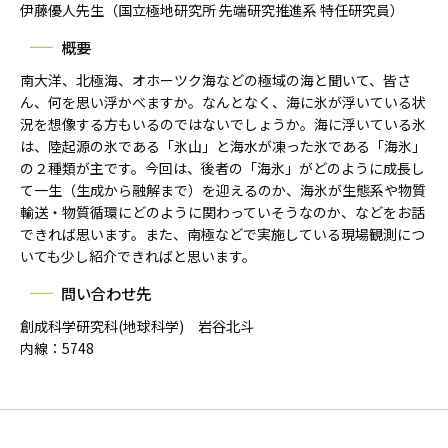
伊藤優人先生（国立極地研究所 先端研究推進系 特任研究員）
概要
南大洋、北極海、オホーツク海などの極域の海と聞いて、皆さ
ん、何を思い浮かべますか。なんとなく、海に氷が浮いている状
況を想像する方もいるのではないでしょうか。海に浮いている氷
は、陸起源の氷である「氷山」と海水が凍った氷である「海氷」
の２種類が主です。今回は、後者の「海氷」がどのように成長し
て一生（生成から融解まで）を迎えるのか、海氷が生態系や物質
輸送・物質循環にどのように関わっていそうなのか、などをお話
できれば思います。また、南極などで実施している現場観測につ
いても少し紹介できればと思います。
問い合わせ先
創成科学研究科(地球科学) 岩谷北斗
内線：5748