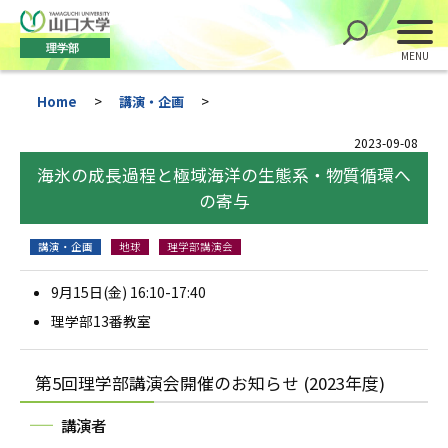
理学部
Home
>
講演・企画
>
2023-09-08
海氷の成長過程と極域海洋の生態系・物質循環へ
の寄与
講演・企画
地球
理学部講演会
9月15日(金) 16:10-17:40
理学部13番教室
第5回理学部講演会開催のお知らせ
(2023年度)
講演者