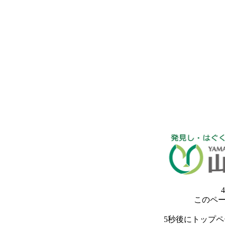
4
このペ
5秒後にトップ