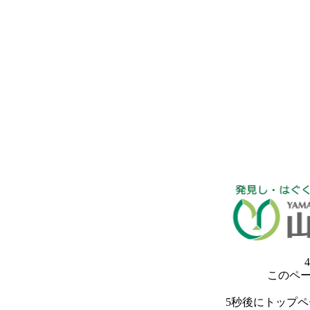
4
このペ
5秒後にトップ