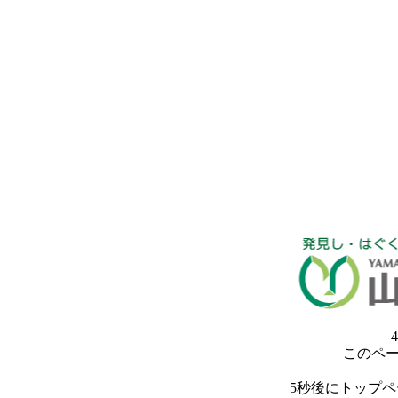
4
このペ
5秒後にトップ