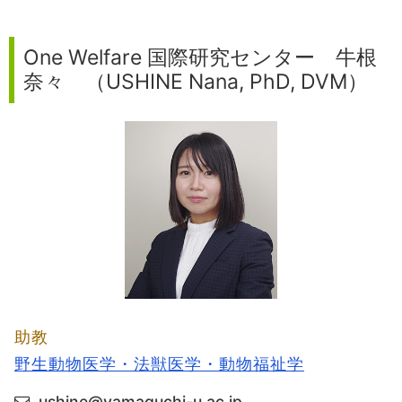
One Welfare 国際研究センター 牛根
奈々 （USHINE Nana, PhD, DVM）
助教
野生動物医学・法獣医学・動物福祉学
ushine@yamaguchi-u.ac.jp