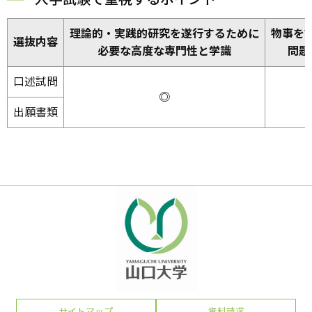
理論的・実践的研究を遂行するために
物事を
選抜内容
必要な高度な専門性と学識
問題
口述試問
◎
出願書類