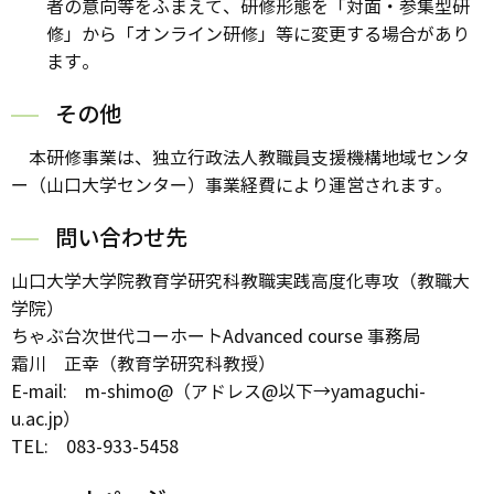
者の意向等をふまえて、研修形態を「対面・参集型研
修」から「オンライン研修」等に変更する場合があり
ます。
その他
本研修事業は、独立行政法人教職員支援機構地域センタ
ー（山口大学センター）事業経費により運営されます。
問い合わせ先
山口大学大学院教育学研究科教職実践高度化専攻（教職大
学院）
ちゃぶ台次世代コーホートAdvanced course 事務局
霜川 正幸（教育学研究科教授）
E-mail: m-shimo@（アドレス@以下→yamaguchi-
u.ac.jp）
TEL: 083-933-5458