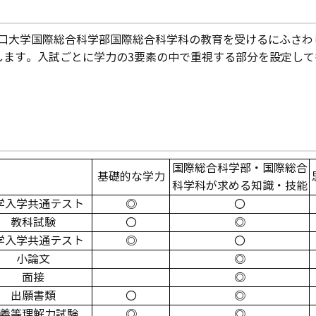
口大学国際総合科学部国際総合科学科の教育を受けるにふさわ
します。入試ごとに学力の3要素の中で重視する部分を設定し
国際総合科学部・国際総合
基礎的な学力
科学科が求める知識・技能
学入学共通テスト
◎
〇
教科試験
〇
◎
学入学共通テスト
◎
〇
小論文
◎
面接
◎
出願書類
〇
◎
義等理解力試験
◎
◎