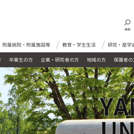
検索
附属病院・附属施設等
教育・学生生活
研究・産学
方
卒業生の方
企業・研究者の方
地域の方
保護者の
YA
UN