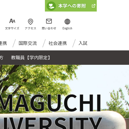
文字サイズ
アクセス
問い合わせ
English
連携
国際交流
社会連携
入試
方
教職員【学内限定】
MAGUCHI
IVERSITY