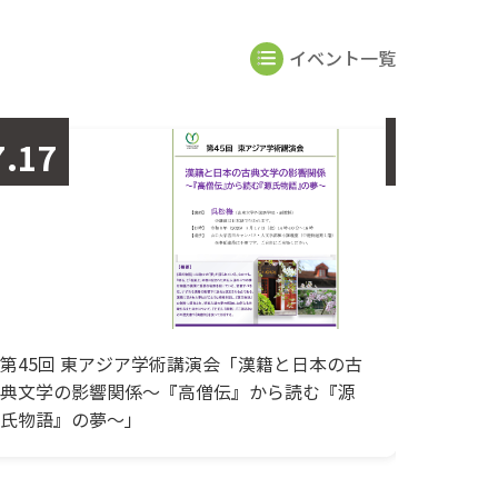
イベント一覧
2026
7.16～17
07.04
「山口大学 教職大学院オープンクラス
第54回
2026」大学院の授業を見学しよう！