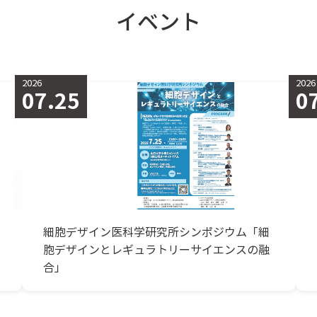
イベント
2026
2026
07.17
0
第45回 東アジア学術講演会「漢籍と日本の古
典文学の影響関係～『高僧伝』から読む『源
氏物語』の夢～」