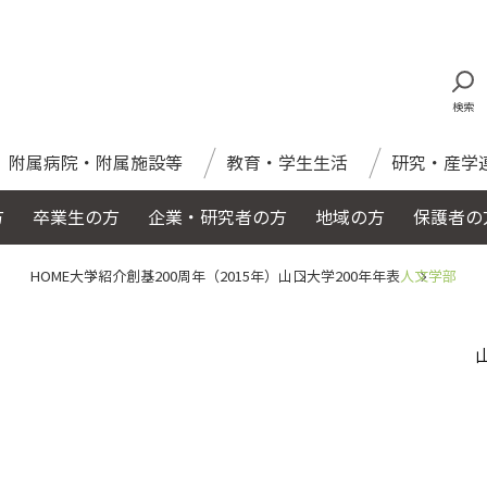
検索
附属病院・附属施設等
教育・学生生活
研究・産学
方
卒業生の方
企業・研究者の方
地域の方
保護者の
HOME
大学紹介
創基200周年（2015年）
山口大学200年年表
人文学部