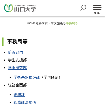
HOME
附属病院・附属施設等
事務局等
事務局等
監査部門
学生支援部
学術研究部
学術基盤推進課
（学内限定）
総務企画部
総務課
総務課法規係