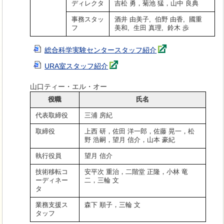
ディレクタ
吉松 勇，菊池 猛，山中 良典
事務スタッ
酒井 由美子, 伯野 由香, 國重
フ
美和, 生田 真理, 鈴木 歩
総合科学実験センタースタッフ紹介
URA室スタッフ紹介
山口ティー・エル・オー
役職
氏名
代表取締役
三浦 房紀
取締役
上西 研，佐田 洋一郎，佐藤 晃一，松
野 浩嗣，望月 信介，山本 豪紀
執行役員
望月 信介
技術移転コ
安平次 重治，二階堂 正隆，小林 竜
ーディネー
二，三輪 文
タ
業務支援ス
森下 順子，三輪 文
タッフ