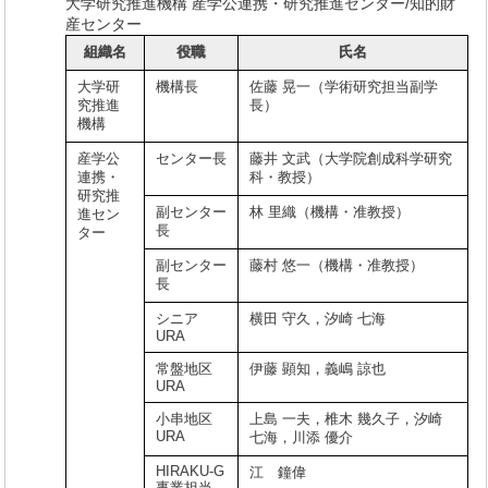
大学研究推進機構 産学公連携・研究推進センター/知的財
産センター
組織名
役職
氏名
大学研
機構長
佐藤 晃一（学術研究担当副学
究推進
長）
機構
産学公
センター長
藤井 文武（大学院創成科学研究
連携・
科・教授）
研究推
副センター
林 里織（機構・准教授）
進セン
長
ター
副センター
藤村 悠一（機構・准教授）
長
シニア
横田 守久，汐崎 七海
URA
常盤地区
伊藤 顕知，義嶋 諒也
URA
小串地区
上島 一夫，椎木 幾久子，汐崎
URA
七海，川添 優介
HIRAKU-G
江 鐘偉