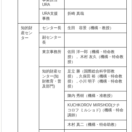
事業担当
URA
URA支援
折崎 真哉
事務
知的財
センター長
生田 容景（機構・教授）
産セン
副センター
ター
長
東京事務所
佐田 洋一郎（機構・特命教
授）， 木村 友久（機構・特命教
授）
知的財産セ
足立 勝（国際総合科学部教
ンター(知
授），久保田 裕（機構・特命教
財教育・普
授），小川 明子（機構・特命教
及部門)
授）
陳内 秀樹（機構・准教授）
KUCHKOROV MIRSHOD(クチ
コロフ ミルショド)（機構・特命
講師）
木村 真二（機構・特命助教）