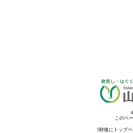
4
このペ
5秒後にトップ