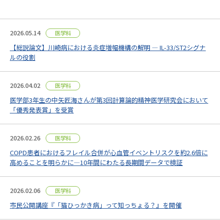
2026.05.14
医学科
【総説論文】川崎病における炎症増幅機構の解明 ― IL-33/ST2シグナ
ルの役割
2026.04.02
医学科
医学部3年生の中矢匠海さんが第3回計算論的精神医学研究会において
「優秀発表賞」を受賞
2026.02.26
医学科
COPD患者におけるフレイル合併が心血管イベントリスクを約2.6倍に
高めることを明らかに—10年間にわたる長期間データで検証
2026.02.06
医学科
市民公開講座『「猫ひっかき病」って知っちょる？』を開催