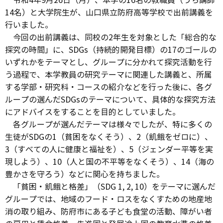
令和4年9月26日（月）、本学の16名の教職員（うち講師
14名）と大学院生が、山口県立防府高等学校で出前講義を
行いました。
今回の出前講義は、同校の2年生を対象とした「総合的な
探究の時間」に、SDGs（持続的開発目標）の17のゴールの
いずれかをテーマとし、グループに分かれて探究活動を行
う過程で、本学教員の研究テーマに関連した講義と、所属
する学部・研究科・コースの紹介などを行った後に、各グ
ループの選んだSDGsのテーマについて、具体的な探究方法
にアドバイスをすることを目的としていました。
各グループが選んだテーマは様々でしたが、特に多くの
生徒がSDGの1（貧困をなくそう）、2（飢餓をゼロに）、
3（すべての人に健康と福祉を）、5（ジェンダー平等を実
現しよう）、10（人と国の不平等をなくそう）、14（海の
豊かさを守ろう）などに関心を持ちました。
「貧困・飢餓と格差」（SDG 1, 2, 10）をテーマに選んだ
グループでは、地域のフード・ロスをなくすための地産地
消の取り組み、防府市にある子ども食堂の活動、障がい者