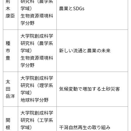
荊
研究科（農学系
木
学域）
農業とSDGs
康臣
生物資源環境科
学分野
大学院創成科学
種
研究科（農学系
市
学域）
新しい流通と農業の未来
豊
生物資源環境科
学分野
大学院創成科学
太
研究科（理学系
田
気候変動で増加する土砂災害
学域）
岳洋
地球科学分野
大学院創成科学
関
研究科（工学系
根
学域）
干潟自然再生の取り組み