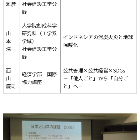
雅彦
社会建設工学分
野
大学院創成科学
山
研究科（工学系
インドネシアの泥炭火災と地球
本
学域）
温暖化
浩一
社会建設工学分
野
西
公共管理×公共経営×SDGs
経済学部 国際
山
－「他人ごと」から「自分ご
協力講座
慶司
と」へ－