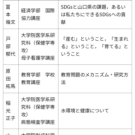
富
SDGsと山口県の課題，あるい
経済学部 国際
本
は私たちにできるSDGsへの貢
協力講座
幾文
献
大学院医学系研
戸
「産む」ということ，「生まれ
究科（保健学専
部
る」ということ，「育てる」と
攻）
郁代
いうこと
母子看護学講座
原
教育学部 学校
教育問題のメカニズム・研究方
田
教育講座
法
拓馬
大学院医学系研
稲
究科（保健学専
光
水環境と健康について
攻）
正子
病態検査学講座