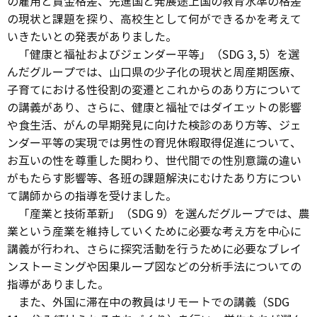
の雇用と賃金格差、先進国と発展途上国の教育水準の格差
の現状と課題を探り、高校生として何ができるかを考えて
いきたいとの発表がありました。
「健康と福祉およびジェンダー平等」（SDG 3, 5）を選
んだグループでは、山口県の少子化の現状と周産期医療、
子育てにおける性役割の変遷とこれからのあり方について
の講義があり、さらに、健康と福祉ではダイエットの影響
や食生活、がんの早期発見に向けた検診のあり方等、ジェ
ンダー平等の実現では男性の育児休暇取得促進について、
お互いの性を尊重した関わり、世代間での性別意識の違い
がもたらす影響等、各班の課題解決にむけたあり方につい
て講師からの指導を受けました。
「産業と技術革新」（SDG 9）を選んだグループでは、農
業という産業を維持していくために必要な考え方を中心に
講義が行われ、さらに探究活動を行うために必要なブレイ
ンストーミングや因果ループ図などの分析手法についての
指導がありました。
また、外国に滞在中の教員はリモートでの講義（SDG