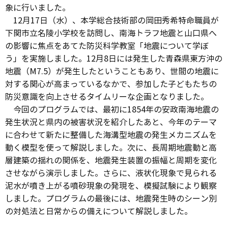
象に行いました。
12月17日（水）、本学総合技術部の岡田秀希特命職員が
下関市立名陵小学校を訪問し、南海トラフ地震と山口県へ
の影響に焦点をあてた防災科学教室「地震について学ぼ
う」を実施しました。12月8日には発生した青森県東方沖の
地震（M7.5）が発生したということもあり、世間の地震に
対する関心が高まっているなかで、参加した子どもたちの
防災意識を向上させるタイムリーな企画となりました。
今回のプログラムでは、最初に1854年の安政南海地震の
発生状況と県内の被害状況を紹介したあと、今年のテーマ
に合わせて新たに整備した海溝型地震の発生メカニズムを
動く模型を使って解説しました。次に、長周期地震動と高
層建築の揺れの関係を、地震発生装置の振幅と周期を変化
させながら演示しました。さらに、液状化現象で見られる
泥水が噴き上がる噴砂現象の発現を、模擬試験により観察
しました。プログラムの最後には、地震発生時のシーン別
の対処法と日常からの備えについて解説しました。