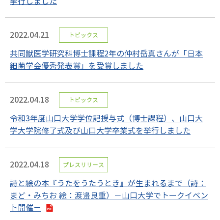
挙行しました
2022.04.21
トピックス
共同獣医学研究科博士課程2年の仲村岳真さんが「日本
細菌学会優秀発表賞」を受賞しました
2022.04.18
トピックス
令和3年度山口大学学位記授与式（博士課程）、山口大
学大学院修了式及び山口大学卒業式を挙行しました
2022.04.18
プレスリリース
詩と絵の本『うたをうたうとき』が生まれるまで（詩：
まど・みちお 絵：渡邉良重）－山口大学でトークイベン
ト開催－