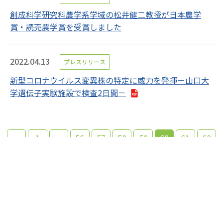
創成科学研究科農学系学域の松井健二教授が日本農学
賞・読売農学賞を受賞しました
2022.04.13
プレスリリース
新型コロナウイルス変異株の特定に威力を発揮－山口大
学遺伝子実験施設で検査2日間－
«
1
…
56
57
58
59
60
61
62
»