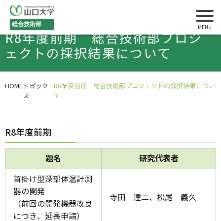
総合技術部
R8年度前期 総合技術部プロジ
ェクトの採択結果について
HOME
トピック
R8年度前期 総合技術部プロジェクトの採択結果につい
ス
て
R8年度前期
題名
研究代表者
首掛け型深部体温計測
器の開発
寺田 達二、松尾 義久
（前回の開発機器改良
につき、延長申請）