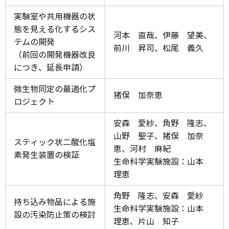
実験室や共用機器の状
態を見える化するシス
河本 直哉、伊藤 望美、
テムの開発
前川 昇司、松尾 義久
（前回の開発機器改良
につき、延長申請）
微生物同定の最適化プ
猪俣 加奈恵
ロジェクト
安森 愛紗、角野 隆志、
山野 聖子、猪俣 加奈
スティック状二酸化塩
恵、河村 麻紀
素発生装置の検証
生命科学実験施設：山本
理恵
角野 隆志、安森 愛紗
持ち込み物品による施
生命科学実験施設：山本
設の汚染防止策の検討
理恵、片山 知子