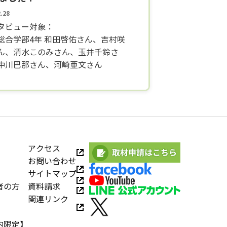
2.28
タビュー対象：
総合学部4年 和田啓佑さん、吉村咲
ん、清水このみさん、玉井千鈴さ
中川巴那さん、河崎亜文さん
アクセス
お問い合わせ
サイトマップ
者の方
資料請求
関連リンク
内限定】