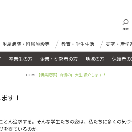
検索
附属病院・附属施設等
教育・学生生活
研究・産学
方
卒業生の方
企業・研究者の方
地域の方
保護者の
HOME
【特集記事】自慢の山大生 紹介します！
します！
ことん追求する。そんな学生たちの姿は、私たちに多くの気づ
びを得ているのか。