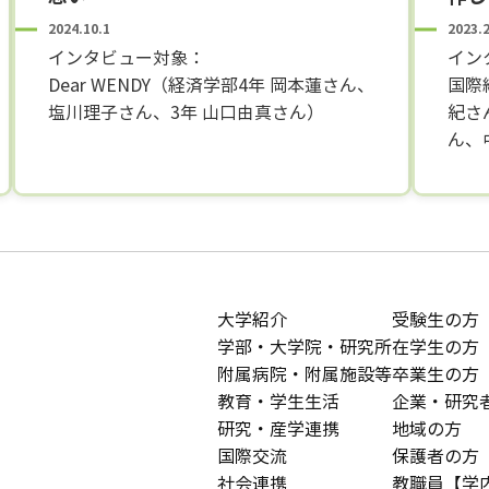
2024.10.1
2023.
インタビュー対象：
イン
Dear WENDY（経済学部4年 岡本蓮さん、
国際
塩川理子さん、3年 山口由真さん）
紀さ
ん、
大学紹介
受験生の方
学部・大学院・研究所
在学生の方
附属病院・附属施設等
卒業生の方
教育・学生生活
企業・研究
研究・産学連携
地域の方
国際交流
保護者の方
社会連携
教職員【学