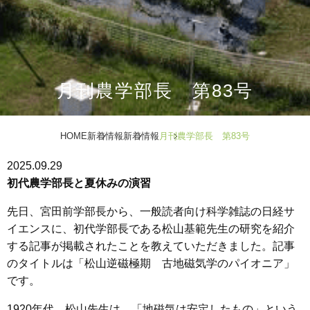
月刊農学部長 第83号
HOME
新着情報
新着情報
月刊農学部長 第83号
2025.09.29
初代農学部長と夏休みの演習
先日、宮田前学部長から、一般読者向け科学雑誌の日経サ
イエンスに、初代学部長である松山基範先生の研究を紹介
する記事が掲載されたことを教えていただきました。記事
のタイトルは「松山逆磁極期 古地磁気学のパイオニア」
です。
1920年代、松山先生は、「地磁気は安定したもの」という