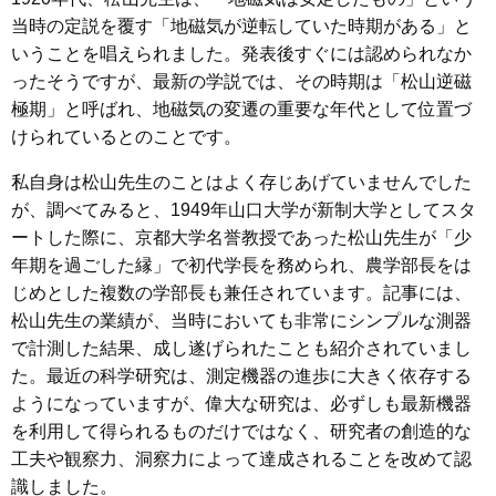
当時の定説を覆す「地磁気が逆転していた時期がある」と
いうことを唱えられました。発表後すぐには認められなか
ったそうですが、最新の学説では、その時期は「松山逆磁
極期」と呼ばれ、地磁気の変遷の重要な年代として位置づ
けられているとのことです。
私自身は松山先生のことはよく存じあげていませんでした
が、調べてみると、1949年山口大学が新制大学としてスタ
ートした際に、京都大学名誉教授であった松山先生が「少
年期を過ごした縁」で初代学長を務められ、農学部長をは
じめとした複数の学部長も兼任されています。記事には、
松山先生の業績が、当時においても非常にシンプルな測器
で計測した結果、成し遂げられたことも紹介されていまし
た。最近の科学研究は、測定機器の進歩に大きく依存する
ようになっていますが、偉大な研究は、必ずしも最新機器
を利用して得られるものだけではなく、研究者の創造的な
工夫や観察力、洞察力によって達成されることを改めて認
識しました。