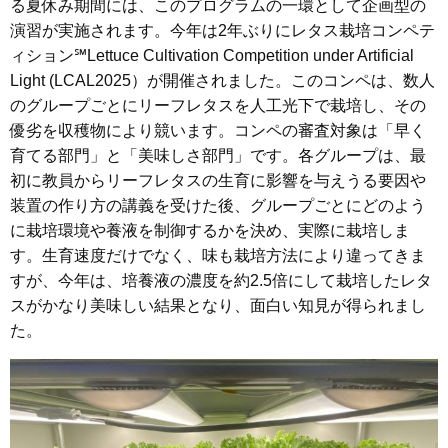
る夏休み期間には、このプログラムの一環として企画型の
演習が実施されます。今年は2年ぶりにレタス栽培コンペテ
ィション
℠
Lettuce Cultivation Competition under Artificial
Light (LCAL2025）が開催されました。このコンペは、数人
のグループごとにリーフレタスを人工光下で栽培し、その
優劣を収穫物により競います。コンペの審査対象は「早く
育てる部門」と「美味しさ部門」です。各グループは、最
初に教員からリーフレタスの生育に影響を与えうる要因や
装置の作り方の講義を受けた後、グループごとにどのよう
に栽培環境や養液を制御するかを決め、実際に栽培しま
す。生育速度だけでなく、味も栽培方法により違ってきま
すが、今年は、培養液の濃度を約2.5倍にして栽培したレタ
スがかなり美味しい結果となり、面白い知見が得られまし
た。