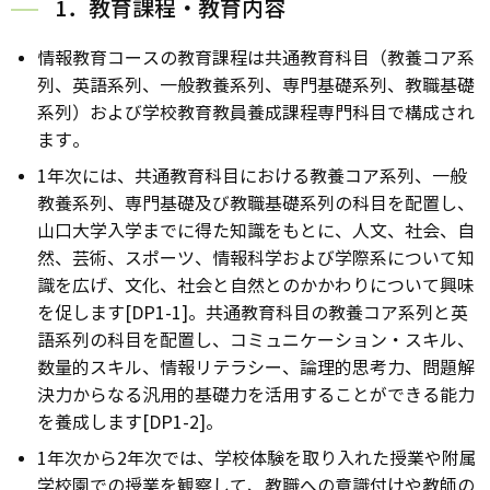
1．教育課程・教育内容
情報教育コースの教育課程は共通教育科目（教養コア系
列、英語系列、一般教養系列、専門基礎系列、教職基礎
系列）および学校教育教員養成課程専門科目で構成され
ます。
1年次には、共通教育科目における教養コア系列、一般
教養系列、専門基礎及び教職基礎系列の科目を配置し、
山口大学入学までに得た知識をもとに、人文、社会、自
然、芸術、スポーツ、情報科学および学際系について知
識を広げ、文化、社会と自然とのかかわりについて興味
を促します[DP1-1]。共通教育科目の教養コア系列と英
語系列の科目を配置し、コミュニケーション・スキル、
数量的スキル、情報リテラシー、論理的思考力、問題解
決力からなる汎用的基礎力を活用することができる能力
を養成します[DP1-2]。
1年次から2年次では、学校体験を取り入れた授業や附属
学校園での授業を観察して、教職への意識付けや教師の