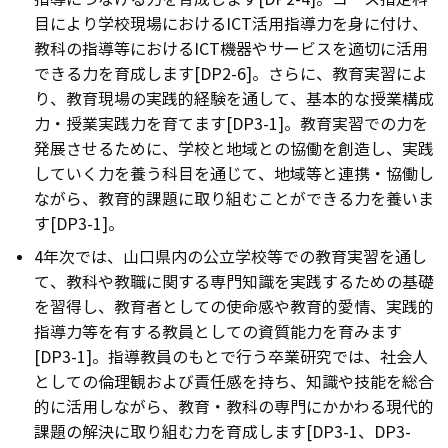
目により学校現場におけるICT活用指導力を身に付け、
教科の指導等におけるICT機器やサービスを適切に活用
できる力を育成します[DP2-6]。さらに、教育実習によ
り、教育現場の実践的経験を通して、基本的な授業構成
力・授業実践力を育てます[DP3-1]。教育実習での力を
発展させるために、学校と地域との協働を創造し、実践
していく力を養う科目を通じて、地域等と連携・協働し
ながら、教育的課題に取り組むことができる力を養いま
す[DP3-1]。
4年次では、山口県内の公立学校等での教育実習を通し
て、教科や教職に関する専門知識を実践するための基礎
を習得し、教育者としての使命感や教育的愛情、実践的
指導力等を有する教員としての資質能力を育みます
[DP3-1]。指導教員のもとで行う卒業研究では、社会人
としての倫理観および責任感を持ち、知識や技能を総合
的に活用しながら、教育・教科の専門にかかわる現代的
課題の解決に取り組む力を育成します[DP3-1、DP3-