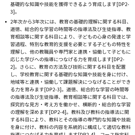
基礎的な知識や技能を獲得できるよう育成します[DP2-
3]。
2年次から3年次には、教育の基礎的理解に関する科目、
道徳、総合的な学習の時間等の指導法及び生徒指導、教
育相談等に関する科目により、子どもの心身の発達と学
習過程、特別な教育的支援を必要とする子どもの特性を
理解し、他の教職員や専門家と連携・協働して子どもに
応じた学びへの指導につなげる力を育成します[DP2-
2]。さらに、教育の方法及び技術に関する科目を配置
し、学校教育に関する基礎的な知識や技能を身に付け、
地域等と連携・協働して課題解決につなげることができ
る力を育みます[DP2-3]。道徳、総合的な学習の時間等
の指導法及び生徒指導、教育相談等に関する科目では、
探究的な見方・考え方を働かせ、横断的・総合的な学習
の理解を深めます[DP2-4]。教科及び教科の指導法に関
する科目により、教科とその指導の専門的な知識や技能
を身に付け、教科の内容を系統的に構成して適切な教科
指導につなげる力を育成します[DP2-4]。コース指定科