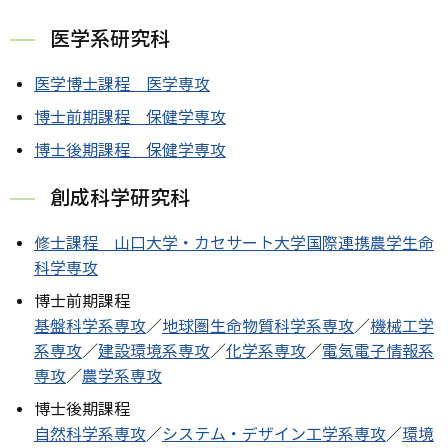
医学系研究科
医学博士課程 医学専攻
博士前期課程 保健学専攻
博士後期課程 保健学専攻
創成科学研究科
修士課程 山口大学・カセサート大学国際連携農学生命
科学専攻
博士前期課程
基盤科学系専攻
／
地球圏生命物質科学系専攻
／
機械工学
系専攻
／
建設環境系専攻
／
化学系専攻
／
電気電子情報系
専攻
／
農学系専攻
博士後期課程
自然科学系専攻
／
システム・デザイン工学系専攻
／
環境