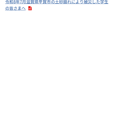
令和8年7月滋賀県甲賀市の土砂崩れにより被災した学生
の皆さまへ
1
2
3
4
5
…
62
»
サイトマップ
資料請求
関連リンク
取材申請はこちら