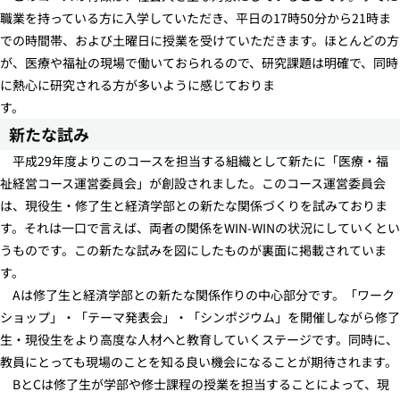
職業を持っている方に入学していただき、平日の17時50分から21時ま
での時間帯、および土曜日に授業を受けていただきます。ほとんどの方
が、医療や福祉の現場で働いておられるので、研究課題は明確で、同時
に熱心に研究される方が多いように感じておりま
す。
新たな試み
平成29年度よりこのコースを担当する組織として新たに「医療・福
祉経営コース運営委員会」が創設されました。このコース運営委員会
は、現役生・修了生と経済学部との新たな関係づくりを試みておりま
す。それは一口で言えば、両者の関係をWIN-WINの状況にしていくとい
うものです。この新たな試みを図にしたものが裏面に掲載されていま
す。
Aは修了生と経済学部との新たな関係作りの中心部分です。「ワーク
ショップ」・「テーマ発表会」・「シンポジウム」を開催しながら修了
生・現役生をより高度な人材へと教育していくステージです。同時に、
教員にとっても現場のことを知る良い機会になることが期待されます。
BとCは修了生が学部や修士課程の授業を担当することによって、現