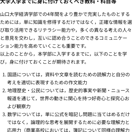
大学入学までに身に付けておくべき教科・科目等
山口大学経済学部での4年間をより豊かで充実したものとする
ためには，単に知識を修得するだけではなく，正確な情報を選
び取り活用できるリテラシー能力や，多くの異なる考えの人々
と意見を交わし，互いに認め合うことのできるコミュニケー
ション能力を高めていくことも重要です。
以上のことから，本学部に入学するまでに，以下のことを学
び，身に付けておくことが期待されます。
国語については，資料や文章を読むための読解力と自分の
考えを適切に表現するための作文能力
地理歴史・公民については，歴史的事実や新聞・ニュース
報道を通じて，世界の動きに関心を持つ好奇心と探究心お
よび観察力
数学については，単に公式を暗記し問題に当てはめるだけ
ではなく，論理的な思考を展開するために必要な理解力と
応用力（商業高校においては，簿記について同様の理解力