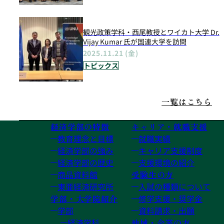
観光政策学科・西尾教授とワイカト大学 Dr.
Vijay Kumar 氏が国連大学を訪問
2025.11.21 (金)
トピックス
一覧はこちら
経済学部の特徴
キャリア・就職支援
教育理念と目標
就職実績
経済学部の強み
キャリア支援制度
経済学部の歴史
支援環境の紹介
商品資料館
受験生の方
東亜経済研究所
入試の種類について
学部・大学院紹介
修学支援・奨学金
学部
資料請求・出願
経済学科
地域・企業の方