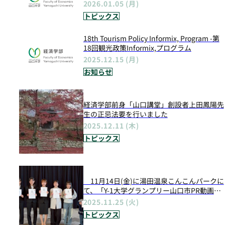
2026.01.05 (月)
トピックス
18th Tourism Policy Informix, Program -第
18回観光政策Informix,プログラム
2025.12.15 (月)
お知らせ
経済学部前身「山口講堂」創設者上田鳳陽先
生の正忌法要を行いました
2025.12.11 (木)
トピックス
11月14日(金)に湯田温泉こんこんパークに
て、「Y-1大学グランプリー山口市PR動画コ
ンテストー」が開催されました
2025.11.25 (火)
トピックス