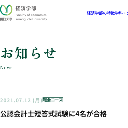
経済学部の特徴
学科・
お知らせ
News
2021.07.12 (月)
職会コース
公認会計士短答式試験に4名が合格