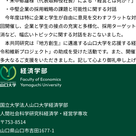
・米中郁雄様（代表取締役社長）による「経営とは何か？」
・中堅企業の採用戦略の課題と可能性に関する対話
今年度は特に企業と学生が自由に意見を交わすフラットな対話
回開催し、企業と学生の接点の充実と多様化、採用ターゲット
消など、幅広いトピックに関する対話をおこないました。
本共同研究は『地方創生』に邁進する山口大学を応援する経
令和維新プロジェクト」の助成を受けた活動です。また、開催
多大なるご支援をいただきました。記して心より御礼申し上げ
国立大学法人山口大学経済学部
人間社会科学研究科経済学・経営学専攻
〒753-8514
山口県山口市吉田1677-1