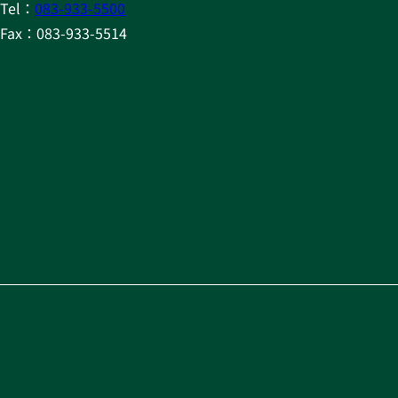
Tel：
083-933-5500
Fax：083-933-5514