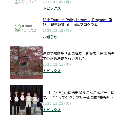
2026.01.05 (月)
トピックス
18th Tourism Policy Informix, Program -第
18回観光政策Informix,プログラム
2025.12.15 (月)
お知らせ
経済学部前身「山口講堂」創設者上田鳳陽先
生の正忌法要を行いました
2025.12.11 (木)
トピックス
11月14日(金)に湯田温泉こんこんパークに
て、「Y-1大学グランプリー山口市PR動画コ
ンテストー」が開催されました
2025.11.25 (火)
トピックス