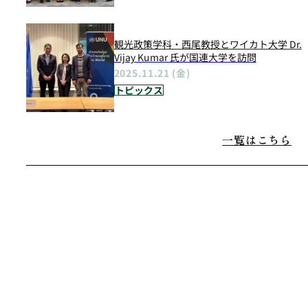
観光政策学科・西尾教授とワイカト大学 Dr.
Vijay Kumar 氏が国連大学を訪問
2025.11.21 (金)
トピックス
一覧はこちら