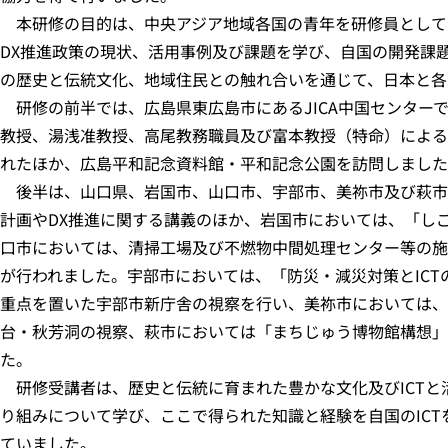
本研修の目的は、中央アジア地域各国の青年を研修員として受
DX推進政策の現状、活用事例及び課題を学び、自国の開発課
の歴史と伝統文化、地域住民との触れ合いを通じて、日本と各
研修の前半では、広島県東広島市にあるJICA中国センター
教授、湯浅准教授、高尾教務職員及び富本教授（特命）によるI
れたほか、広島平和記念資料館・平和記念公園を訪問しました
後半は、山口県、岩国市、山口市、宇部市、美祢市及び萩市
計画やDX推進に関する講義のほか、岩国市においては、「しごと交
口市においては、清掃工場及び不燃物中間処理センター等の施
が行われました。宇部市においては、「防災・減災対策とIC
重点を置いた宇部市新庁舎の視察を行い、美祢市においては、
台・秋芳洞の視察、萩市においては「まちじゅう博物館構想」
た。
研修受講者は、歴史と伝統に育まれた豊かな文化及びICTと
り組みについて学び、ここで得られた知識と経験を自国のICT
ていました。