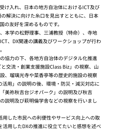
け入れ、日本の地方自治体におけるICT及び
題の解決に向けた糸口を見出すとともに、日本
国の友好を深めるものです。
で、本学の松野理事、三浦教授（特命）、寺地
CT、DX関連の講義及びワークショップが行わ
。
の協力の下、各地方自治体のデジタル化推進
流・創業支援施設Class Biz」の視察、山
設、瑠璃光寺や菜香亭等の歴史的施設の視察
Tの活用」の説明の後、環境・防災・減災対応に
「美祢秋吉台ジオパーク」の説明及び秋吉
の説明及び萩明倫学舎などの視察を行いまし
活用した市民への利便性やサービス向上への取
を活用したDXの推進に役立てたいと感想を述べ