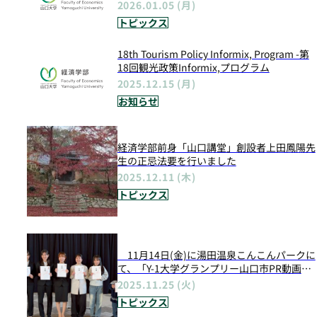
2026.01.05 (月)
トピックス
18th Tourism Policy Informix, Program -第
18回観光政策Informix,プログラム
2025.12.15 (月)
お知らせ
経済学部前身「山口講堂」創設者上田鳳陽先
生の正忌法要を行いました
2025.12.11 (木)
トピックス
11月14日(金)に湯田温泉こんこんパークに
て、「Y-1大学グランプリー山口市PR動画コ
ンテストー」が開催されました
2025.11.25 (火)
トピックス