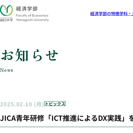
経済学部の特徴
学科・
お知らせ
News
2025.02.10 (月)
トピックス
JICA青年研修「ICT推進によるDX実践