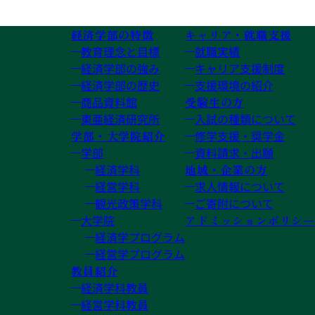
経済学部の特徴
キャリア・就職支援
教育理念と目標
就職実績
経済学部の強み
キャリア支援制度
経済学部の歴史
支援環境の紹介
商品資料館
受験生の方
東亜経済研究所
入試の種類について
学部・大学院紹介
修学支援・奨学金
学部
資料請求・出願
経済学科
地域・企業の方
経営学科
求人情報について
観光政策学科
ご寄附について
大学院
アドミッションポリシー
経済学プログラム
経営学プログラム
教員紹介
経済学科教員
経営学科教員