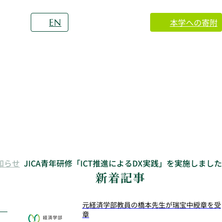
本学への寄附
EN
知らせ
JICA青年研修「ICT推進によるDX実践」を実施しました
新着記事
元経済学部教員の橋本先生が瑞宝中綬章を受
章