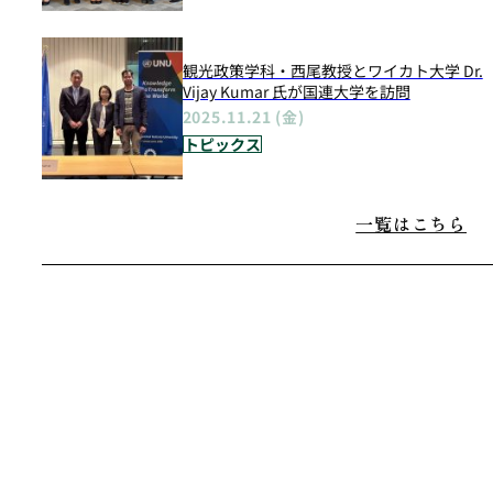
観光政策学科・西尾教授とワイカト大学 Dr.
Vijay Kumar 氏が国連大学を訪問
2025.11.21 (金)
トピックス
一覧はこちら