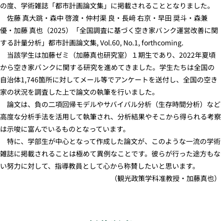
の度、学術雑誌「都市計画論文集」に掲載されることとなりました。
佐藤 真大跳・森中 啓渡・仲村渠 良・長﨑 右京・早田 奨斗・森兼
優・加藤 真也（2025）「全国調査に基づく空き家バンク運営改善に関
する計量分析」都市計画論文集, Vol.60, No.1, forthcoming.
当該学生は加藤ゼミ（加藤真也研究室）１期生であり、2022年夏頃
から空き家バンクに関する研究を進めてきました。学生たちは全国の
自治体1,746箇所に対してメール等でアンケートを送付し、全国の空き
家の状況を調査した上で論文の執筆を行いました。
論文は、負の二項回帰モデルやサバイバル分析（生存時間分析）など
高度な分析手法を活用して執筆され、分析結果やそこから得られる考察
は示唆に富んでいるものとなっています。
特に、学部生が中心となって作成した論文が、このような一流の学術
雑誌に掲載されることは極めて異例なことです。彼らが行った途方もな
い努力に対して、指導教員として心から称賛したいと思います。
（観光政策学科准教授・加藤真也）