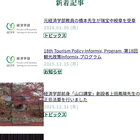
新着記事
元経済学部教員の橋本先生が瑞宝中綬章を受章
2026.01.05 (月)
トピックス
18th Tourism Policy Informix, Program -第18回
観光政策Informix,プログラム
2025.12.15 (月)
お知らせ
経済学部前身「山口講堂」創設者上田鳳陽先生の
正忌法要を行いました
2025.12.11 (木)
トピックス