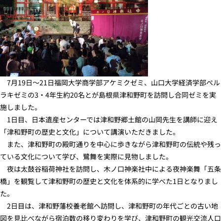
7月19日～21日福岡大学商学部アケミクゼミ、山口大学経済学部ぺル
ラキゼミの3・4年生約20名とが島根県津和野町を訪問し合同ゼミを実
施しました。
1日目、日本遺産センターでは津和野郷土館の山岡先生を講師に迎え
「津和野町の歴史と文化」について講演いただきました。
また、津和野町の殿町通りを中心に歩きながら津和野町の伝統や残っ
ている文化について学び、鷺舞を実際に見物しました。
夜は太鼓谷稲荷神社を訪問し、木ノ口神楽社中による夜神楽舞「五条
橋」を観覧して津和野町の歴史と文化を体系的に学べた1日となりまし
た。
2日目は、津和野藩校養老館へ訪問し、津和野町の年代ごとの古い地
図を見比べながら宿泊数の移り変わりを学び、津和野町の観光交流人口