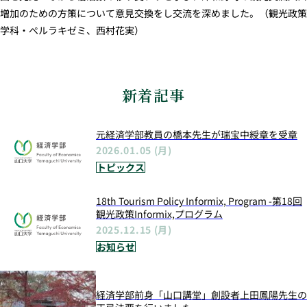
増加のための方策について意見交換をし交流を深めました。（観光政策
学科・ぺルラキゼミ、西村花実）
新着記事
元経済学部教員の橋本先生が瑞宝中綬章を受章
2026.01.05 (月)
トピックス
18th Tourism Policy Informix, Program -第18回
観光政策Informix,プログラム
2025.12.15 (月)
お知らせ
経済学部前身「山口講堂」創設者上田鳳陽先生の