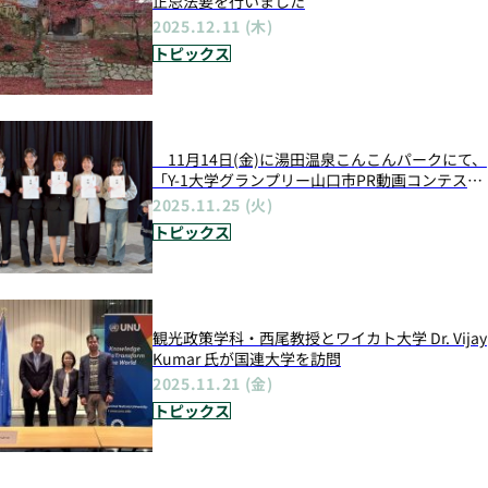
正忌法要を行いました
2025.12.11 (木)
トピックス
11月14日(金)に湯田温泉こんこんパークにて、
「Y-1大学グランプリー山口市PR動画コンテス
トー」が開催されました
2025.11.25 (火)
トピックス
観光政策学科・西尾教授とワイカト大学 Dr. Vijay
Kumar 氏が国連大学を訪問
2025.11.21 (金)
トピックス