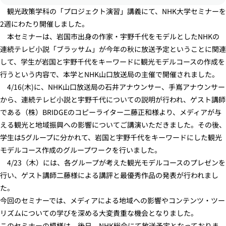
観光政策学科の「プロジェクト演習」講義にて、NHK大学セミナーを
2週にわたり開催しました。
本セミナーは、岩国市出身の作家・宇野千代をモデルとしたNHKの
連続テレビ小説「ブラッサム」が今年の秋に放送予定ということに関連
して、学生が岩国と宇野千代をキーワードに観光モデルコースの作成を
行うという内容で、本学とNHK山口放送局の主催で開催されました。
4/16(木)に、NHK山口放送局の石井アナウンサー、手嶌アナウンサー
から、連続テレビ小説と宇野千代についての説明が行われ、ゲスト講師
である（株）BRIDGEのコピーライター二藤正和様より、メディアが与
える観光と地域振興への影響についてご講演いただきました。その後、
学生は5グループに分かれて、岩国と宇野千代をキーワードにした観光
モデルコース作成のグループワークを行いました。
4/23（木）には、各グループが考えた観光モデルコースのプレゼンを
行い、ゲスト講師二藤様による講評と最優秀作品の発表が行われまし
た。
今回のセミナーでは、メディアによる地域への影響やコンテンツ・ツー
リズムについての学びを深める大変貴重な機会となりました。
このセミナーの模様は、後日、NHK総合にて放送予定となっておりま