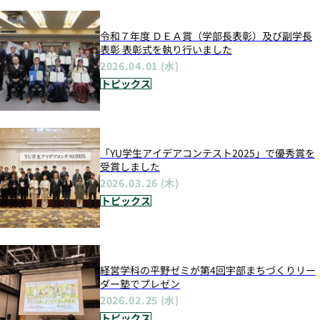
令和７年度 ＤＥＡ賞（学部長表彰）及び副学長
表彰 表彰式を執り行いました
2026.04.01 (水)
トピックス
「YU学生アイデアコンテスト2025」で優秀賞を
受賞しました
2026.03.26 (木)
トピックス
経営学科の平野ゼミが第4回宇部まちづくりリー
ダー塾でプレゼン
2026.02.25 (水)
トピックス