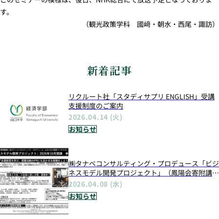
す。
（観光政策学科 國﨑・朝水・西尾・諏訪）
新着記事
リクルート社「スタディサプリ ENGLISH」受講
支援制度のご案内
2026.04.14 (火)
お知らせ
㈱タナベコンサルティング・プロデュース「ビジ
ネスモデル開発プロジェクト」（鳳陽会寄附講
座）、令和8年度も開講決定!!
2026.04.08 (水)
お知らせ