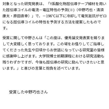
対象となった研究発表は、「Y系酸化物超伝導テープ線材を用い
た超伝導コイルの電流－電圧特性の予測(Ⅱ)（中野巧也・清須
康太・原田直幸）」で、－196℃以下に冷却して電気抵抗がゼロ
になる超伝導コイルの特性を予測する方法を提案したもので
す。
受賞に関して中野さんは「この度は、優秀論文発表賞を賜りま
して大変嬉しく思っております。この場をお借りしてご指導し
てくださった先生や日頃からお世話になっている研究室の皆様
に感謝申し上げます。大学院博士前期課程における研究活動も
残りわずかですが、今後も超伝導の研究に励んでいきたいと思
います。」と喜びの言葉と抱負を述べています。
受賞した中野巧也さん