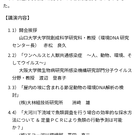
た。
【講演内容】
1）開会挨拶
山口大学大学院創成科学研究科・教授（環境DNA 研究
センター長） 赤松 良久
2）「ワンヘルスと人獣共通感染症 ～人、動物、環境、そ
してウイルス～」
大阪大学微生物病研究所感染機構研究部門分子ウイルス
分野・教授 渡辺 登喜子
3）「屋内の埃に含まれる節足動物の環境DNA解析の検
討」
(株)大林組技術研究所 洲﨑 雄
4）「大河川下流域で魚類調査を行う場合の効率的な採水方
法について ＆ 定量ＰＣＲにより魚類の行動予測は可能
か？」
(株)エコー河川環境部 平田 真二