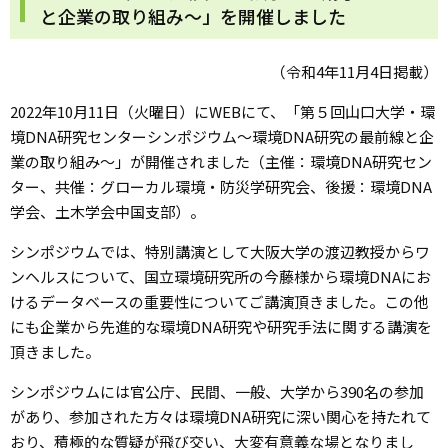
と企業の取り組み～」を開催しました
（令和4年11月4日掲載）
2022年10月11日（火曜日）にWEBにて、「第５回山口大学・環
境DNA研究センターシンポジウム～環境DNA研究の最前線と企
業の取り組み～」が開催されました（主催：環境DNA研究セン
ター、共催：グローカル環境・防災学研究会、後援：環境DNA
学会、土木学会中国支部）。
シンポジウムでは、特別講演として大阪大学の渡辺教授からワ
ンヘルスについて、国立環境研究所の今藤様から環境DNAにお
けるデータベースの重要性についてご講演頂きました。この他
にも企業から先進的な環境DNA研究や研究手法に関する講演を
頂きました。
シンポジウムには官公庁、民間、一般、大学から390名の参加
があり、参加された方々は環境DNA研究に深い関心を持たれて
おり、積極的な質疑が飛び交い、大変有意義な場となりまし