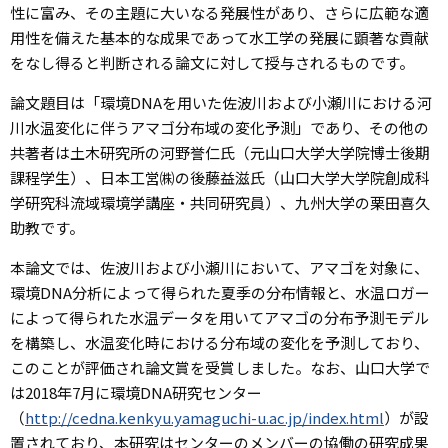
性に富み、その主題に大いなる発展性があり、さらに広範な適
用性を備えた基本的な成果であって水工学の発展に顕著な貢献
をなし得ると判断される論文に対して授与されるものです。
論文題目は「環境DNAを用いた佐波川および小瀬川における河
川水温変化に伴うアマゴ分布域の変化予測」であり、その他の
共著者は土木研究所の河野誉仁氏（元山口大学大学院博士後期
課程学生）、日本工営㈱の後藤益滋氏（山口大学大学院創成科
学研究科流域環境学講座・共同研究員）、九州大学の栗田喜久
助教です。
本論文では、佐波川および小瀬川において、アマゴを対象に、
環境DNA分析によって得られた夏季の分布情報と、水温ロガー
によって得られた水温データを用いてアマゴの分布予測モデル
を構築し、水温変化時における分布域の変化を予測しており、
このことが評価され論文賞を受賞しました。なお、山口大学で
は2018年7月に環境DNA研究センター
（
http://cedna.kenkyu.yamaguchi-u.ac.jp/index.html
）が設
置されており、本研究はセンターのメンバーの協働の研究成果