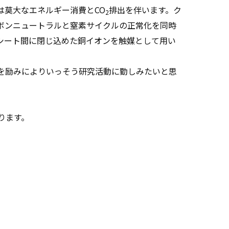
は莫大なエネルギー消費と
CO
排出を伴います。ク
2
ボンニュートラルと窒素サイクルの正常化を同時
シート間に閉じ込めた銅イオンを触媒として用い
を励みによりいっそう研究活動に勤しみたいと思
ります。