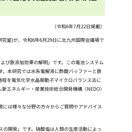
（令和6年7月22日掲載）
研究室
)
が、令和
6
年
6
月
29
日に北九州国際会議場で
および鉄添加効果の解明」です。この電池システム
す。本研究では水系電解液に酢酸バッファーと鉄
過程を電気化学水晶振動子マイクロバランス法に
人新エネルギー・産業技術総合開発機構（
NEDO
）
際には様々な分野の方々からご質問やアドバイス
スの開発」です。硝酸塩は人類の生産活動によっ