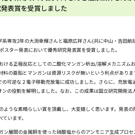
究発表賞を受賞しました
学系専攻
2
年の大渕幸輝さんと福原広祥さん(共に中山・吉田航
ポスター発表において優秀研究発表賞を受賞しました。
おける正極反応としての二酸化マンガン析出
/
溶解メカニズム
材料の亜鉛とマンガンは資源リスクが無いという利点がありま
での可逆な２電子移動充放電に成功しました。さらに、充放電
オンの役割を解明しました。なお、この成果は国立研究開発法
のような素晴らしい賞を頂戴し、大変嬉しく思います。発表の
べています。
ガン層間の金属銅を使った硝酸塩からのアンモニア生成プロセ