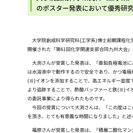
のポスター発表において優秀研
大学院創成科学研究科
(
工学系
)
博士前期課程化
開催された「第
61
回化学関連支部合同九州大会」
大渕さんが受賞した発表は、「亜鉛負極電池に
は水溶液中で動作するので安全であり、かつ電極
(
Ⅲ
)
イオンを添加することで、高エネルギー密度
より追跡することで、酢酸バッファーと鉄
(
Ⅲ
)
イ
の委託事業により得られたものです。
今回の受賞について大渕さんは、「この度はこ
を頂き、とても有意義な時間になりました」と述
福原さんが受賞した発表は、「積層二酸化マン