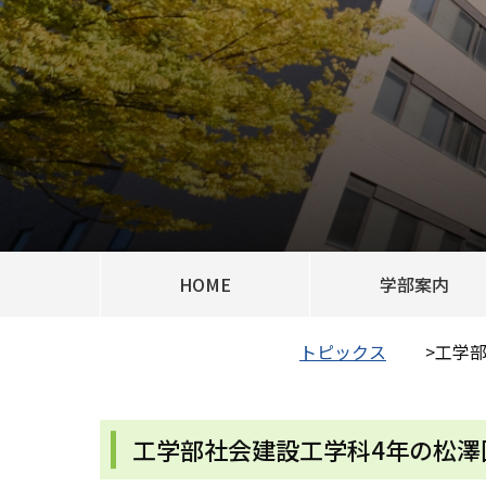
HOME
学部案内
トピックス
>
工学部
工学部社会建設工学科4年の松澤