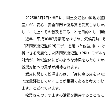
2025年8月7日～8日に、国土交通省中国地方
室）が、安心・安全部門で優秀賞を受賞しました
して、向上とその普及を図ることを目的として開
近年、平成30年7月豪雨をはじめ、気候変動に
「降雨流出氾濫(RRI)モデルを用いた佐波川に
析できる高度化した降雨流出氾濫（RRI）モデ
対策が、流域全体にどのような効果をもたらすか
減災対策への貢献が期待されます。
受賞に関して松澤さんは、「身に余る賞をいただ
で定量評価していくことが重要であると考えてお
ます」と述べています。
松澤さんのますますの活躍を期待するとともに